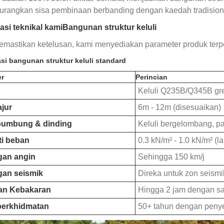
rangkan sisa pembinaan berbanding dengan kaedah tradision
asi teknikal kami
Bangunan struktur keluli
mastikan ketelusan, kami menyediakan parameter produk terpe
asi bangunan struktur keluli standard
er
Perincian
Keluli Q235B/Q345B gre
ajur
6m - 12m (disesuaikan)
bumbung & dinding
Keluli bergelombang, p
ti beban
0.3 kN/m² - 1.0 kN/m² (la
gan angin
Sehingga 150 km/j
gan seismik
Direka untuk zon seismi
ian Kebakaran
Hingga 2 jam dengan sa
perkhidmatan
50+ tahun dengan peny