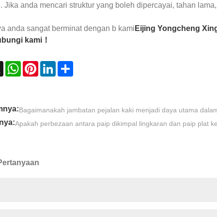
Jika anda mencari struktur yang boleh dipercayai, tahan lama, 
ya anda sangat berminat dengan b kami
Eijing Yongcheng Xing
ubungi kami！
ebook
X
WhatsApp
Pinterest
LinkedIn
Share
mnya:
Bagaimanakah jambatan pejalan kaki menjadi daya utama dalam 
nya:
Apakah perbezaan antara paip dikimpal lingkaran dan paip plat ke
Pertanyaan