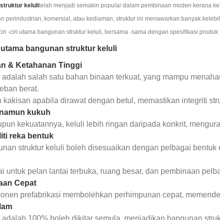
truktur keluli
telah menjadi semakin popular dalam pembinaan moden kerana keta
 perindustrian, komersial, atau kediaman, struktur ini menawarkan banyak kelebi
iri -ciri utama bangunan struktur keluli, bersama -sama dengan spesifikasi prod
ri utama bangunan struktur keluli
n & Ketahanan Tinggi
i adalah salah satu bahan binaan terkuat, yang mampu mena
eban berat.
 kakisan apabila dirawat dengan betul, memastikan integriti str
 namun kukuh
pun kekuatannya, keluli lebih ringan daripada konkrit, meng
liti reka bentuk
nan struktur keluli boleh disesuaikan dengan pelbagai bentuk
i untuk pelan lantai terbuka, ruang besar, dan pembinaan pelba
aan Cepat
nen prefabrikasi membolehkan perhimpunan cepat, memendekk
lam
i adalah 100% boleh dikitar semula, menjadikan bangunan struk