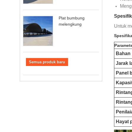
Mengu
Spesifik
Plat bumbung
melengkung
Untuk me
Spesifik
Paramet
Bahan
Semua produk baru
Jarak l
Panel 
Kapasi
Rintan
Rintan
Penila
Hayat 