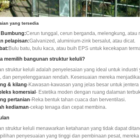
ian yang tersedia
 Bumbung:
Cerun tunggal, cerun berganda, melengkung, atau r
an pelapisan:
Galvanized, aluminium-zink bersalut, atau dicat.
bat:
Bulu batu, bulu kaca, atau buih EPS untuk kecekapan term
 memilih bangunan struktur keluli?
 struktur keluli adalah penyelesaian yang ideal untuk indus
a, dan penyelenggaraan rendah. Kesesuaian mereka menjadika
ng & kilang
-Kawasan-kawasan yang jelas besar untuk jenter
leks komersial
- Estetika moden dengan ruang dalaman terbuk
ng pertanian
-Reka bentuk tahan cuaca dan berventilasi.
h kediaman
-cekap tenaga dan cepat membina.
ulan
 struktur keluli menawarkan ketahanan yang tidak dapat ditandin
pilihan penyesuaian yang tinggi dan pembinaan pesat, merek