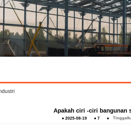
ndustri
Apakah ciri -ciri bangunan s
●
2025-08-19
●
7
●
Tinggalk