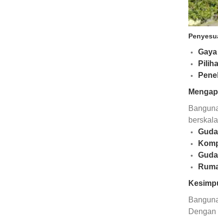
Penyesua
Gaya
Pilih
Pene
Mengapa
Bangunan
berskal
Guda
Komp
Guda
Ruma
Kesimp
Bangunan
Dengan 