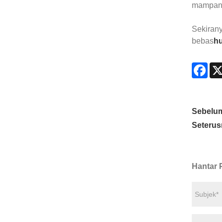
mampan. 
Sekiran
bebas
h
Fac
Sebelu
Seterus
Hantar 