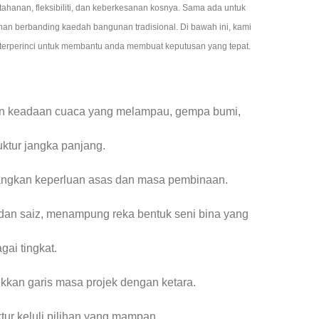
hanan, fleksibiliti, dan keberkesanan kosnya. Sama ada untuk
han berbanding kaedah bangunan tradisional. Di bawah ini, kami
uk terperinci untuk membantu anda membuat keputusan yang tepat.
han keadaan cuaca yang melampau, gempa bumi,
uktur jangka panjang.
urangkan keperluan asas dan masa pembinaan.
 dan saiz, menampung reka bentuk seni bina yang
gai tingkat.
an garis masa projek dengan ketara.
tur keluli pilihan yang mampan.