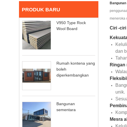
Bangunan s
PRODUK BARU
penggunaan
meneroka c
V950 Type Rock
Ciri -ci
Wool Board
Kekuata
Kelul
dan b
Tahan
Rumah kontena yang
Ringan
boleh
Walau
diperkembangkan
Fleksibi
Bangu
unik.
Sesua
Bangunan
Pembin
sementara
Kompo
Mesra a
Kelul