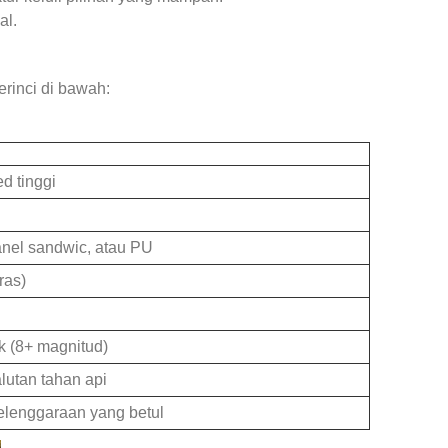
al.
rinci di bawah:
d tinggi
anel sandwic, atau PU
ras)
k (8+ magnitud)
lutan tahan api
elenggaraan yang betul